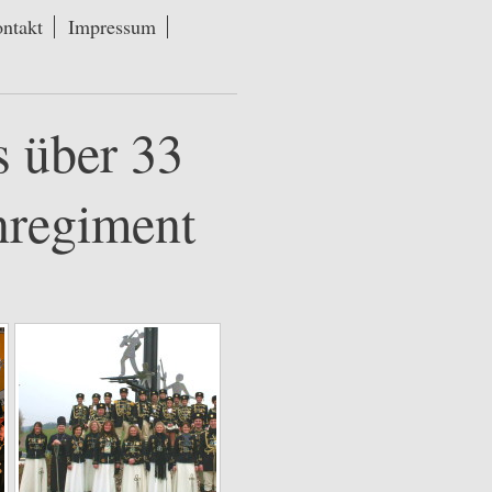
ntakt
Impressum
s über 33
nregiment